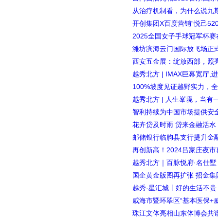
从治疗机制看，为什么说九期
开创集团X百度营销“悦己52
2025全国女子手球冠军杯
潍坊滨海云门国际放飞场正
西安五金展：绽放西部，照
越秀北方 | IMAX巨幕宽厅
100%坡度见证越野实力，全
越秀北方 | 人生峯境，当有
智利持续为中国市场提供安
花卉贷及时雨 贷来金融活水
邮储银行临朐县支行提升金
再创新高！2024吕家庄夜
越秀北方｜百脉悦府·名仕
国企黄金版图再扩张 招金集
越秀·星汇城丨好的生活不贵
威海市暨环翠区“基本医保+
珠江文体亮相山东体博会共