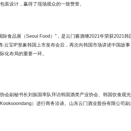
包装设计，赢得了现场观众的一致赞誉。
国际食品展（Seoul Food）”，是云门酱酒继2021年荣获2021韩
门酱酒·云宝IP形象韩国上市发布会后，再次向韩国市场讲述中国故
际化布局的重要一环。
协会副秘书长刘振国率队拜访韩国酒类产业协会、韩国饮食观光
醇堂（Kooksoondang）进行商务洽谈。山东云门酒业股份有限公