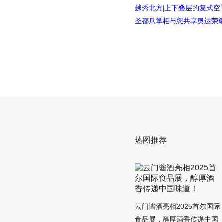
越秀北方|上下叠层的复式
圣都爪掌柜与您共享奥运荣耀 
热图推荐
云门酱酒亮相2025首尔国际
食品展，醇厚酒香传递中国