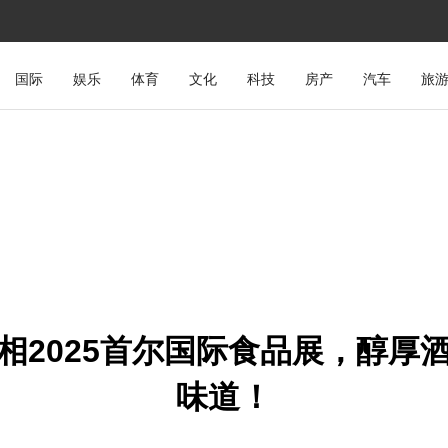
国际
娱乐
体育
文化
科技
房产
汽车
旅
相2025首尔国际食品展，醇厚
味道！