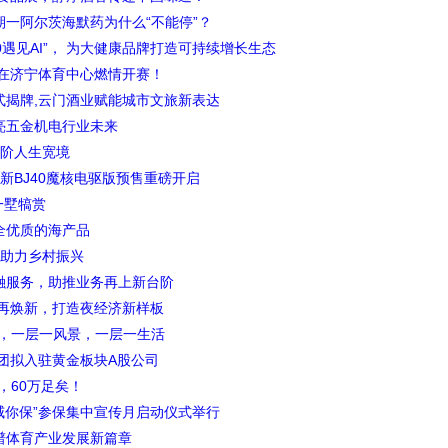
一阿尔茨海默药为什么“不能停”？
0遇见AI”， 为大健康品牌打造可持续增长生态
赛在济宁体育中心燃情开赛！
式揭牌,云门酒业赋能城市文旅新表达
亮五金机电行业未来
,进阶人生宽境
新BJ40魔核电驱版预售重磅开启
一墅犒赏
全优质的海产品
 助力乡村振兴
融服务，助推业务再上新台阶
市再焕新，打造夜经济新样板
墅，一层一风景，一层一生活
团拟入驻黄金板块A股公司
，60万足矣！
威你保”参保集中宣传月启动仪式举行
谱体育产业发展新篇章