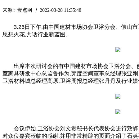
来源：壹点网
丨
2022-03-28 11:35:48
3.26日下午,由
中国
建材市场
协会
卫浴分会、
佛
山市
思想火花,共话行业新蓝图。
出席本次研讨会的有
中国
建材市场
协会
卫浴分会、
室家具研发中心
总
监鲁作为,梵度空间董事
总
经理张亚刚
卫浴材料城
总
经理高原,卫浴周报
总
经理张丹丹及行业媒
会议伊始,卫浴
协会
刘文贵秘书长代表
协会
进行致辞
对众位嘉宾莅临的感谢,并用非常精辟的页面介绍了石英