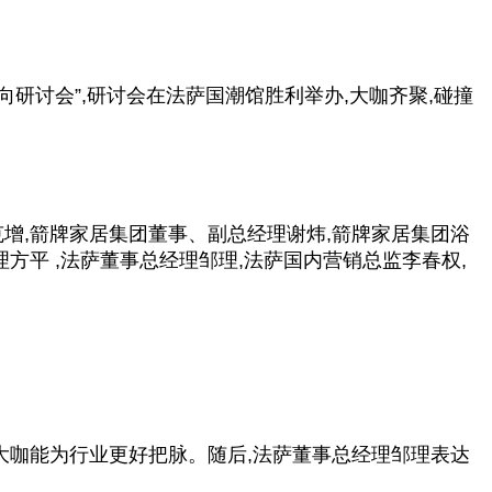
风向研讨会”,研讨会在法萨国潮馆胜利举办,大咖齐聚,碰撞
克增,箭牌家居集团董事、副
总
经理谢炜,箭牌家居集团浴
理方
平
,法萨董事
总
经理邹理,法萨国内营销
总
监李春权,
大咖能为行业更好把脉。随后,法萨董事
总
经理邹理表达