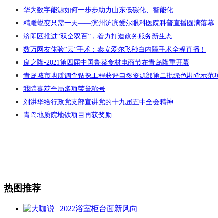
华为数字能源如何一步步助力山东低碳化、智能化
精雕蜕变只需一天——滨州沪滨爱尔眼科医院科普直播圆满落幕
济阳区推进“双全双百”，着力打造政务服务新生态
数万网友体验“云”手术：泰安爱尔飞秒白内障手术全程直播！
良之隆•2021第四届中国鲁菜食材电商节在青岛隆重开幕
青岛城市地质调查钻探工程获评自然资源部第二批绿色勘查示范
我院喜获全局多项荣誉称号
刘洪华给行政党支部宣讲党的十九届五中全会精神
青岛地质院地铁项目再获奖励
热图推荐