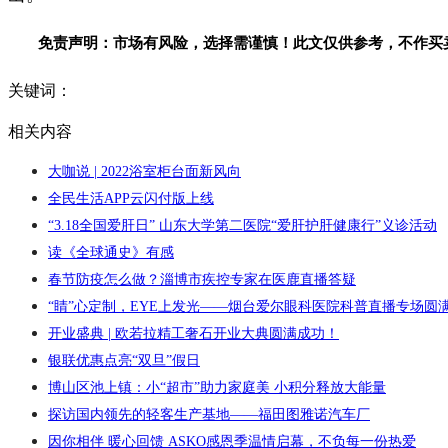
免责声明：市场有风险，选择需谨慎！此文仅供参考，不作买
关键词：
相关内容
大咖说 | 2022浴室柜台面新风向
全民生活APP云闪付版上线
“3.18全国爱肝日” 山东大学第二医院“爱肝护肝健康行”义诊活动
读《全球通史》有感
春节防疫怎么做？淄博市疾控专家在医鹿直播答疑
“睛”心定制，EYE上发光——烟台爱尔眼科医院科普直播专场圆
开业盛典 | 欧若拉精工奢石开业大典圆满成功！
银联优惠点亮“双旦”假日
博山区池上镇：小“超市”助力家庭美 小积分释放大能量
探访国内领先的轻客生产基地——福田图雅诺汽车厂
因你相伴 暖心回馈 ASKO感恩季温情启幕，不负每一份热爱