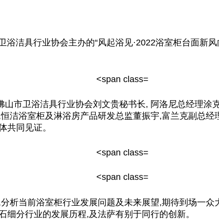
卫浴洁具行业
协会
主办的“风起浴见·2022浴室柜台面新
佛
山市卫浴洁具行业
协会
刘文贵秘书长, 阿洛尼
总
经理涂
,恒洁浴室柜及淋浴房产品研发
总
监董振宇,富兰克副
总
经
体共同见证。
,分析当前浴室柜行业发展问题及未来展望,期待到场一众
石细分行业的发展历程,及法萨有别于同行的创新。